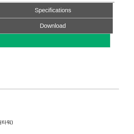
Specifications
Download
원타워)